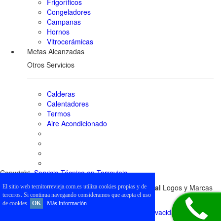
Frigoríficos
Congeladores
Campanas
Hornos
Vitrocerámicas
Metas Alcanzadas
Otros Servicios
Calderas
Calentadores
Termos
Aire Acondicionado
Copyright.
Servicio Técnico en Torrevieja
.
Esta web no pertenece al
Servicio Técnico Oficial
Logos y Marcas
El sitio web tecnitorrevieja.com.es utiliza cookies propias y de
terceros. Si continua navegando consideramos que acepta el uso
indicados a título informativo
de cookies.
OK
Más información
Condiciones de Uso del Sitio Web
-
Política de Privacidad
-
Sitemap