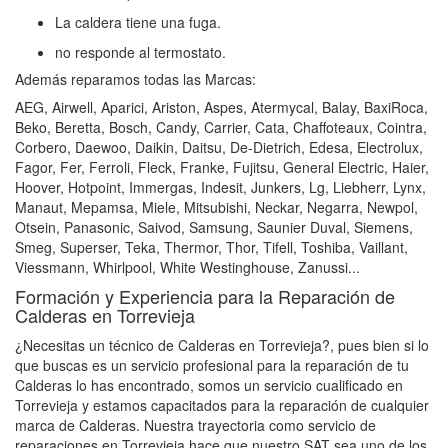
La caldera tiene una fuga.
no responde al termostato.
Además reparamos todas las Marcas:
AEG, Airwell, Aparici, Ariston, Aspes, Atermycal, Balay, BaxiRoca,
Beko, Beretta, Bosch, Candy, Carrier, Cata, Chaffoteaux, Cointra,
Corbero, Daewoo, Daikin, Daitsu, De-Dietrich, Edesa, Electrolux,
Fagor, Fer, Ferroli, Fleck, Franke, Fujitsu, General Electric, Haier,
Hoover, Hotpoint, Immergas, Indesit, Junkers, Lg, Liebherr, Lynx,
Manaut, Mepamsa, Miele, Mitsubishi, Neckar, Negarra, Newpol,
Otsein, Panasonic, Saivod, Samsung, Saunier Duval, Siemens,
Smeg, Superser, Teka, Thermor, Thor, Tifell, Toshiba, Vaillant,
Viessmann, Whirlpool, White Westinghouse, Zanussi...
Formación y Experiencia para la Reparación de
Calderas en Torrevieja
¿Necesitas un técnico de Calderas en Torrevieja?, pues bien si lo
que buscas es un servicio profesional para la reparación de tu
Calderas lo has encontrado, somos un servicio cualificado en
Torrevieja y estamos capacitados para la reparación de cualquier
marca de Calderas. Nuestra trayectoria como servicio de
reparaciones en Torrevieja hace que nuestro SAT sea uno de los